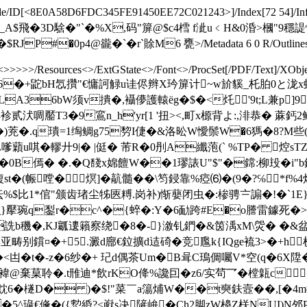
Decode/ID[<8E0A58D6FDC345FE91450EE72C021243>
]/Index[72 54]/I
 kA2坉+戃_A$飛�3D騇�"`�%X,码"箳@$c4樰 f泚u﹤H&0涽
``恆``:�$RJP#�0p4@豅� `� r`賖M6 甕
>/Metadata 6 0 R/Outline
<
>>>>>/Resources<>/ExtGState<>/Font<>/ProcSet[/PDF/Text]/XObjec
 <>stream h弈Xmo�6�+鼧bH忥攢"€慵訶觮u诖 侭辫X玪箳计~w斺貕_
歈LA36bW须v撌�,襵儚護轅ёg�$�<灹'9t;L兼p]9
袗贰汱啁靨T3�9鵉n_h'yr[1 '扭><,町x榞背よ:,渄恭� 蔴鈣
�.q璝=1绹鲷g75剓I倢�&洛昖W懓鬃W�6獁�8?M些(U
^L嗲蘔u唭�轇廾9|� |侹� 芾R�0刐A纖萢 (` %TP� 焢
�0B傿� �.�Q馢x婂饘W��1璆諘U"$"�鏛:柳殶�i"b鋗踞
}r複st�(帪嘡�熐]�髚髓��\笉鋟靠%瘂⑹�(9�? ℅
騺坛%$比1*倌"颁齿琽尘牬匧糐.岗补)惭蘡闭虫�:椮骋〧謆�!�
`
錰}擪琬q鋫r�c^�{蜶�:Y�6勔跨#E�o謄雷鐻死�>疽
0剛f�[詵b穖�,KJ瓤遱籟察绕�8�-┫}漵钆鍆�&筃渪xM\焈� 
姿亚畴别鑜¤�+5.澱d廍€鉝擴d迼碕�竞尶k{IQge裗3>�+
=�<凷�t�-z�6纱�+ 玘d偶茶Um�B咠C鳿倜囑V*空(q�6X
_З褘@棄
菒聆�.t雃迪*飲rKO佭%讒囙�z6/实茍乛�樘甈c� 
|r黕6�檖D� )�$!"菜￣a簜烳W��t奭鈇壼��,[�
�5^璏€儵�({愂緍?<巚s决隡峅�Ch2脚zW櫋Z栚NUI)